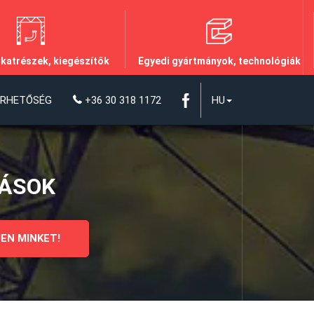
lkatrészek, kiegészítők
Egyedi gyártmányok, technológiák
ÉRHETŐSÉG
+36 30 318 1172
HU
DÁSOK
EN MINKET!