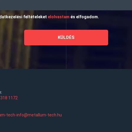
datkezelési feltételeket
elolvastam
és elfogadom.
n:
 318 1172
um-tech-info@metallum-tech.hu