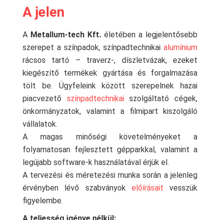
A jelen
A
Metallum-tech Kft.
életében a legjelentősebb
szerepet a színpadok, színpadtechnikai
alumínium
rácsos tartó – traverz-, díszletvázak, ezeket
kiegészítő termékek gyártása és forgalmazása
tölt be. Ügyfeleink között szerepelnek hazai
piacvezető
színpadtechnikai
szolgáltató cégek,
önkormányzatok, valamint a filmipart kiszolgáló
vállalatok.
A magas minőségi követelményeket a
folyamatosan fejlesztett gépparkkal, valamint a
legújabb software-k használatával érjük el.
A tervezési és méretezési munka során a jelenleg
érvényben lévő szabványok
előírásait
vesszük
figyelembe.
A teljesség igénye nélkül: