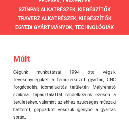
FEDÉSEK, TRAVERZEK
SZÍNPAD ALKATRÉSZEK, KIEGÉSZÍTŐK
TRAVERZ ALKATRÉSZEK, KIEGÉSZÍTŐK
EGYEDI GYÁRTMÁNYOK, TECHNOLÓGIÁK
Múlt
Cégünk munkatársai 1994 óta végzik
tevékenységüket a fémszerkezet gyártás, CNC
forgácsolás, idomalakítás területén. Mélyreható
szakmai tapasztalattal rendelkezünk ezeken a
területeken, valamint az ehhez szükséges műszaki
hátteret, gépparkot vesszük igénybe a gyártás
során..