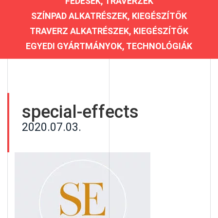
FEDÉSEK, TRAVERZEK
SZÍNPAD ALKATRÉSZEK, KIEGÉSZÍTŐK
TRAVERZ ALKATRÉSZEK, KIEGÉSZÍTŐK
EGYEDI GYÁRTMÁNYOK, TECHNOLÓGIÁK
special-effects
2020.07.03.