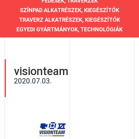
FEDÉSEK, TRAVERZEK
SZÍNPAD ALKATRÉSZEK, KIEGÉSZÍTŐK
TRAVERZ ALKATRÉSZEK, KIEGÉSZÍTŐK
EGYEDI GYÁRTMÁNYOK, TECHNOLÓGIÁK
visionteam
2020.07.03.