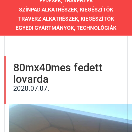
FEDÉSEK, TRAVERZEK
SZÍNPAD ALKATRÉSZEK, KIEGÉSZÍTŐK
TRAVERZ ALKATRÉSZEK, KIEGÉSZÍTŐK
EGYEDI GYÁRTMÁNYOK, TECHNOLÓGIÁK
80mx40mes fedett
lovarda
2020.07.07.