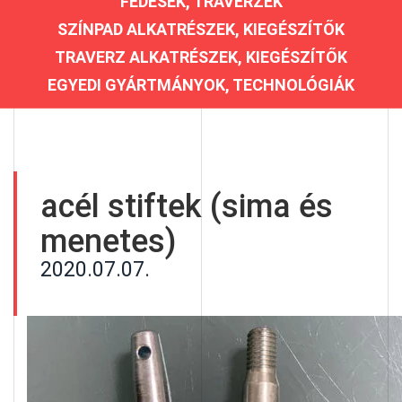
FEDÉSEK, TRAVERZEK
SZÍNPAD ALKATRÉSZEK, KIEGÉSZÍTŐK
TRAVERZ ALKATRÉSZEK, KIEGÉSZÍTŐK
EGYEDI GYÁRTMÁNYOK, TECHNOLÓGIÁK
acél stiftek (sima és
menetes)
2020.07.07.