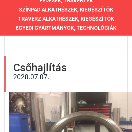
FEDÉSEK, TRAVERZEK
SZÍNPAD ALKATRÉSZEK, KIEGÉSZÍTŐK
TRAVERZ ALKATRÉSZEK, KIEGÉSZÍTŐK
EGYEDI GYÁRTMÁNYOK, TECHNOLÓGIÁK
Csőhajlítás
2020.07.07.