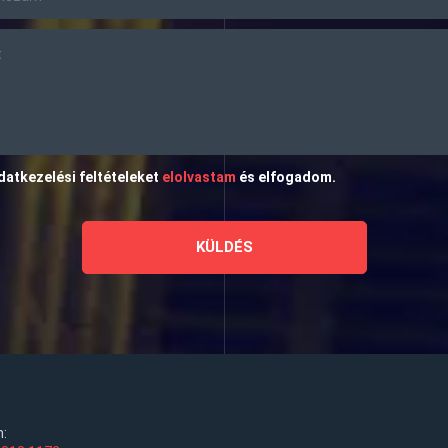
datkezelési feltételeket
elolvastam
és elfogadom.
n: