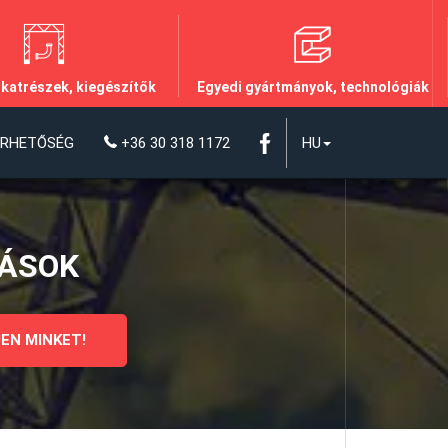
lkatrészek, kiegészítők
Egyedi gyártmányok, technológiák
ÉRHETŐSÉG
+36 30 318 1172
HU
DÁSOK
EN MINKET!