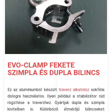
EVO-CLAMP FEKETE
SZIMPLA ÉS DUPLA BILINCS
Ez az alumíniumból készült
traverz alkatrész
sokféle
dologra használatos. Ilyen például a stabilizátor rúd
rögzítése a traverzhez. Gyártjuk dupla és szimpla
kivitelben is. Különböző átmérőjű bilincseket