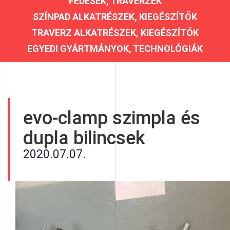
FEDÉSEK, TRAVERZEK
SZÍNPAD ALKATRÉSZEK, KIEGÉSZÍTŐK
TRAVERZ ALKATRÉSZEK, KIEGÉSZÍTŐK
EGYEDI GYÁRTMÁNYOK, TECHNOLÓGIÁK
evo-clamp szimpla és
dupla bilincsek
2020.07.07.