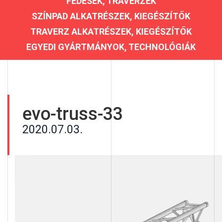
FEDÉSEK, TRAVERZEK
SZÍNPAD ALKATRÉSZEK, KIEGÉSZÍTŐK
TRAVERZ ALKATRÉSZEK, KIEGÉSZÍTŐK
EGYEDI GYÁRTMÁNYOK, TECHNOLÓGIÁK
evo-truss-33
2020.07.03.