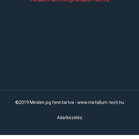
metallum-tech-info@metallum-tech.hu
©2019 Minden jog fenntartva - www.metallum-tech.hu
Adatkezelés