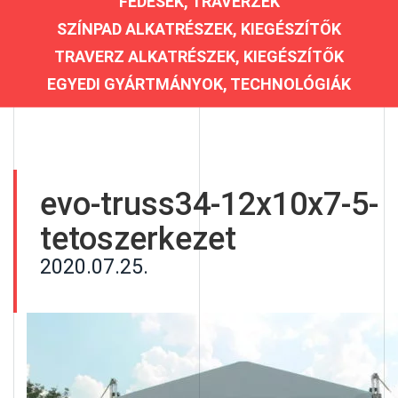
FEDÉSEK, TRAVERZEK
SZÍNPAD ALKATRÉSZEK, KIEGÉSZÍTŐK
TRAVERZ ALKATRÉSZEK, KIEGÉSZÍTŐK
EGYEDI GYÁRTMÁNYOK, TECHNOLÓGIÁK
evo-truss34-12x10x7-5-
tetoszerkezet
2020.07.25.