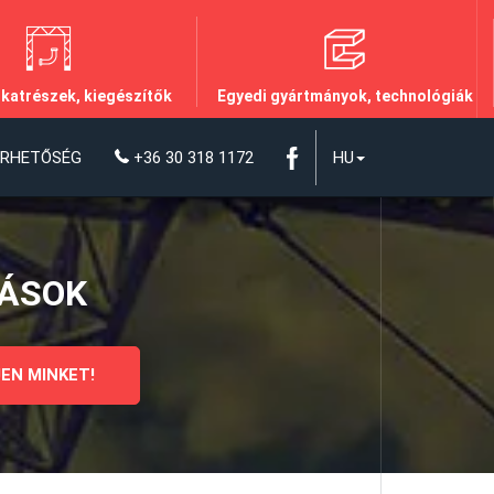
lkatrészek, kiegészítők
Egyedi gyártmányok, technológiák
ÉRHETŐSÉG
+36 30 318 1172
HU
DÁSOK
EN MINKET!