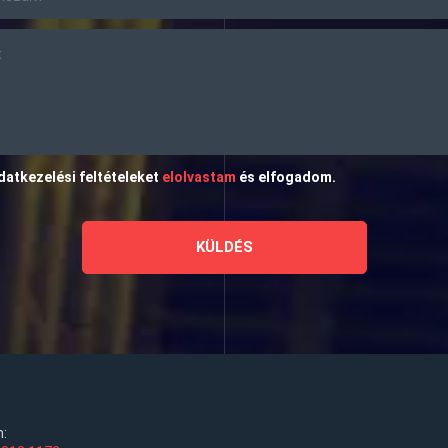
datkezelési feltételeket
elolvastam
és elfogadom.
n: