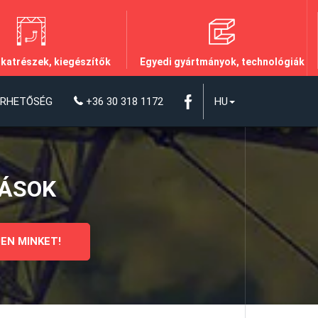
lkatrészek, kiegészítők
Egyedi gyártmányok, technológiák
ÉRHETŐSÉG
+36 30 318 1172
HU
DÁSOK
EN MINKET!