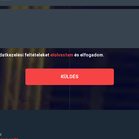
datkezelési feltételeket
elolvastam
és elfogadom.
n: