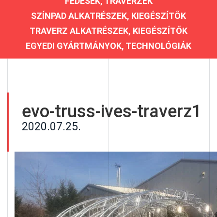
FEDÉSEK, TRAVERZEK
SZÍNPAD ALKATRÉSZEK, KIEGÉSZÍTŐK
TRAVERZ ALKATRÉSZEK, KIEGÉSZÍTŐK
EGYEDI GYÁRTMÁNYOK, TECHNOLÓGIÁK
evo-truss-ives-traverz1
2020.07.25.