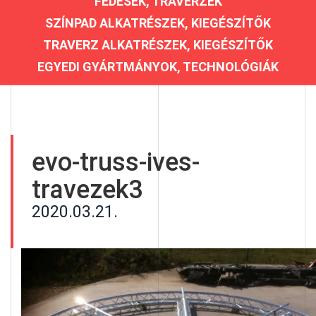
FEDÉSEK, TRAVERZEK
SZÍNPAD ALKATRÉSZEK, KIEGÉSZÍTŐK
TRAVERZ ALKATRÉSZEK, KIEGÉSZÍTŐK
EGYEDI GYÁRTMÁNYOK, TECHNOLÓGIÁK
evo-truss-ives-
travezek3
2020.03.21.