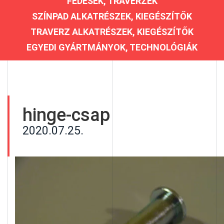
FEDÉSEK, TRAVERZEK
SZÍNPAD ALKATRÉSZEK, KIEGÉSZÍTŐK
TRAVERZ ALKATRÉSZEK, KIEGÉSZÍTŐK
EGYEDI GYÁRTMÁNYOK, TECHNOLÓGIÁK
hinge-csap
2020.07.25.