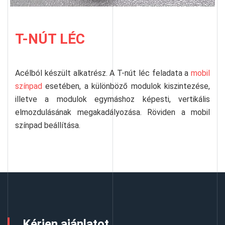
T-NÚT LÉC
Acélból készült alkatrész. A T-nút léc feladata a
mobil
színpad
esetében, a különböző modulok kiszintezése,
illetve a modulok egymáshoz képesti, vertikális
elmozdulásának megakadályozása. Röviden a mobil
színpad beállítása.
Kérjen ajánlatot